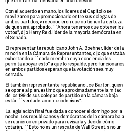
que el no actuar derivaría en una recesión.
Con el acuerdo en mano, los líderes del Capitolio se
movilizaron para promocionarlo entre sus colegas de
ambos partidos, y reconocieron que no tienen la certeza
de que será aprobado. ``Ahora tenemos que obtener los
votos'', dijo Harry Reid, líder de la mayoría demócrata en
el Senado.
El representante republicano John A. Boehner, líder de la
minoría en la Cámara de Representantes, dijo que estaba
exhortando a ``cada miembro cuya conciencia les
permita apoyar esto'' a que lo respalde, pero funcionarios
en ambos partidos esperan que la votación sea muy
cerrada.
El también representante republicano Joe Barton, quien
se opone al plan, estimó que aproximadamente la mitad
de los 199 de sus colegas de partido en la cámara baja
están ``verdaderamente indecisos''.
La legislación final fue dada a conocer el domingo por la
noche. Los republicanos y demócratas de la cámara baja
se reunieron en privado para revisarla y decidir cómo
votarán. ``Esto no es un rescate de Wall Street, sino un