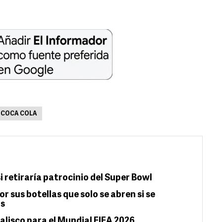
COCA COLA
 retiraría patrocinio del Super Bowl
or sus botellas que solo se abren si se
ás
alisco para el Mundial FIFA 2026