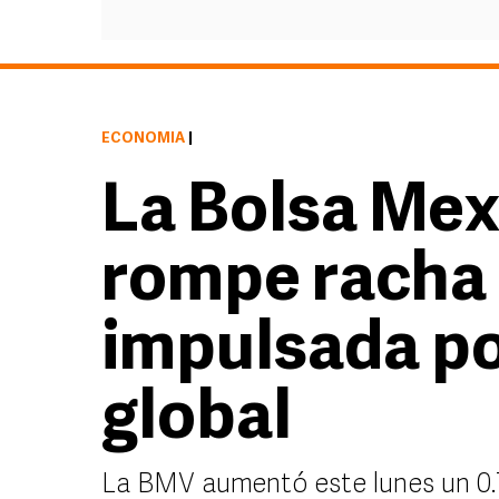
ECONOMÍA
|
La Bolsa Mex
rompe racha 
impulsada p
global
La BMV aumentó este lunes un 0.79