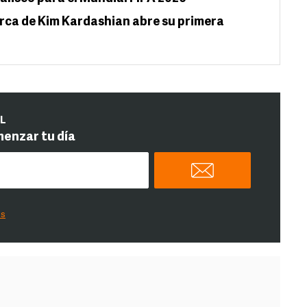
arca de Kim Kardashian abre su primera
IL
menzar tu día
es