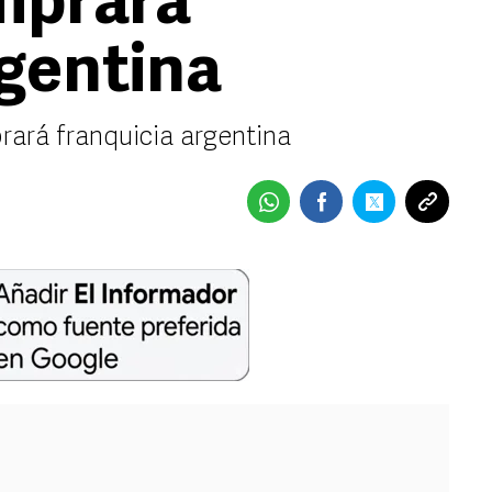
mprará
rgentina
ará franquicia argentina