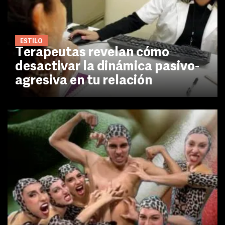
ESTILO
Terapeutas revelan cómo
desactivar la dinámica pasivo-
agresiva en tu relación