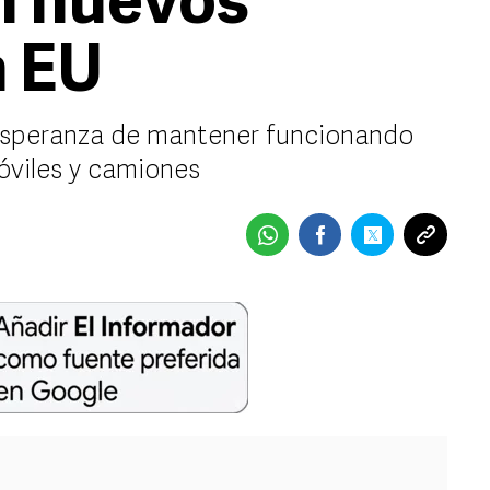
n nuevos
n EU
esperanza de mantener funcionando
óviles y camiones