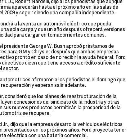
r LLC, Robert Nardelli, dijo a los periodistas que aunque
 firma aparecerán hasta el próximo año en las salas de
 el 2009 y seguir siendo una compañía independiente.
pondrá a la venta un automóvil eléctrico que pueda
on una sola carga y que un año después ofrecerá versiones
tricidad para cargar en tomacorrientes comunes.
 del presidente George W. Bush aprobó préstamos de
lares para GM y Chrysler después que ambas empresas
ectivo pronto en caso de no recibir la ayuda federal. Ford
 directivos dicen que tiene acceso a crédito suficiente
l sector.
 automotrices afirmaron a los periodistas el domingo que
 recuperación y esperan salir adelante.
r, consideró que los planes de reestructuración de la
uyen concesiones del sindicato de la industria y otras
 sus nuevos productos permitirán la prosperidad de la
utomotriz se recupere.
rd Jr., dijo que la empresa desarrolla vehículos eléctricos
 presentados en los próximos años. Ford proyecta tener
ta eléctrica con una batería comercial.