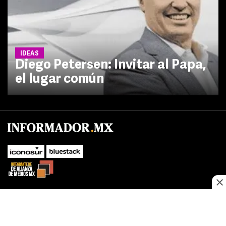
IDEAS
Diego Petersen: Invitar al Papa,
el lugar común
No te pierdas las novedades de último momento.
¡Síguenos!
SUBIR
Este sitio web utiliza cookies propias y de terceros para optimizar su
FACEBOOK
TWITTER
navegacion, adaptarse a sus preferencias y realizar labores analiticas.