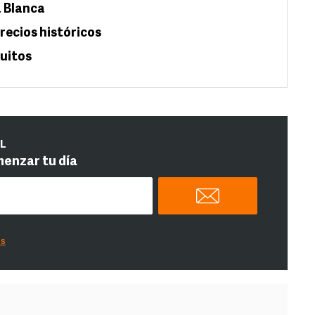
a Blanca
precios históricos
quitos
IL
menzar tu día
es