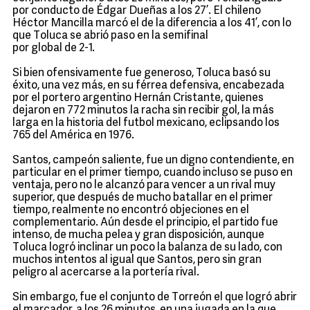
por conducto de Édgar Dueñas a los 27’. El chileno
Héctor Mancilla marcó el de la diferencia a los 41’, con lo
que Toluca se abrió paso en la semifinal
por global de 2-1.
Si bien ofensivamente fue generoso, Toluca basó su
éxito, una vez más, en su férrea defensiva, encabezada
por el portero argentino Hernán Cristante, quienes
dejaron en 772 minutos la racha sin recibir gol, la más
larga en la historia del futbol mexicano, eclipsando los
765 del América en 1976.
Santos, campeón saliente, fue un digno contendiente, en
particular en el primer tiempo, cuando incluso se puso en
ventaja, pero no le alcanzó para vencer a un rival muy
superior, que después de mucho batallar en el primer
tiempo, realmente no encontró objeciones en el
complementario. Aún desde el principio, el partido fue
intenso, de mucha pelea y gran disposición, aunque
Toluca logró inclinar un poco la balanza de su lado, con
muchos intentos al igual que Santos, pero sin gran
peligro al acercarse a la portería rival.
Sin embargo, fue el conjunto de Torreón el que logró abrir