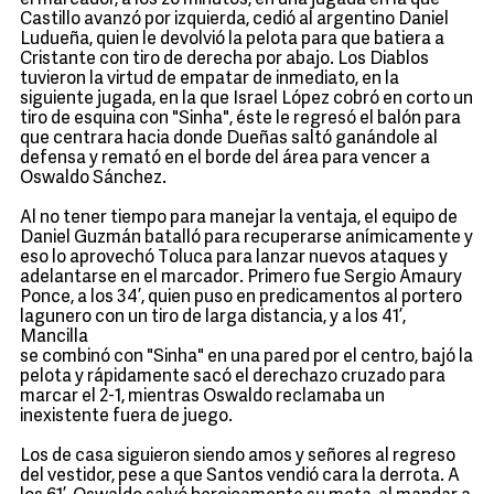
el marcador, a los 26 minutos, en una jugada en la que
Castillo avanzó por izquierda, cedió al argentino Daniel
Ludueña, quien le devolvió la pelota para que batiera a
Cristante con tiro de derecha por abajo. Los Diablos
tuvieron la virtud de empatar de inmediato, en la
siguiente jugada, en la que Israel López cobró en corto un
tiro de esquina con "Sinha", éste le regresó el balón para
que centrara hacia donde Dueñas saltó ganándole al
defensa y remató en el borde del área para vencer a
Oswaldo Sánchez.
Al no tener tiempo para manejar la ventaja, el equipo de
Daniel Guzmán batalló para recuperarse anímicamente y
eso lo aprovechó Toluca para lanzar nuevos ataques y
adelantarse en el marcador. Primero fue Sergio Amaury
Ponce, a los 34’, quien puso en predicamentos al portero
lagunero con un tiro de larga distancia, y a los 41’,
Mancilla
se combinó con "Sinha" en una pared por el centro, bajó la
pelota y rápidamente sacó el derechazo cruzado para
marcar el 2-1, mientras Oswaldo reclamaba un
inexistente fuera de juego.
Los de casa siguieron siendo amos y señores al regreso
del vestidor, pese a que Santos vendió cara la derrota. A