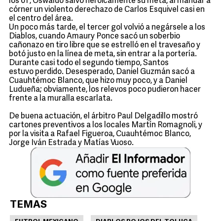
los 61’, Oswaldo salvó heroicamente su meta, al mandar a
córner un violento derechazo de Carlos Esquivel casi en
el centro del área.
Un poco más tarde, el tercer gol volvió a negársele a los
Diablos, cuando Amaury Ponce sacó un soberbio
cañonazo en tiro libre que se estrelló en el travesaño y
botó justo en la línea de meta, sin entrar a la portería.
Durante casi todo el segundo tiempo, Santos
estuvo perdido. Desesperado, Daniel Guzmán sacó a
Cuauhtémoc Blanco, que hizo muy poco, y a Daniel
Ludueña; obviamente, los relevos poco pudieron hacer
frente a la muralla escarlata.
De buena actuación, el árbitro Paul Delgadillo mostró
cartones preventivos a los locales Martín Romagnoli, y
por la visita a Rafael Figueroa, Cuauhtémoc Blanco,
Jorge Iván Estrada y Matías Vuoso.
TEMAS