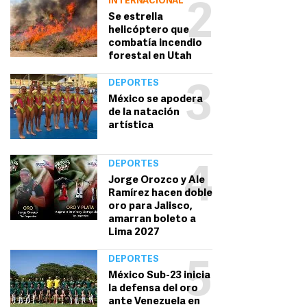
INTERNACIONAL
2
Se estrella
helicóptero que
combatía incendio
forestal en Utah
DEPORTES
3
México se apodera
de la natación
artística
DEPORTES
4
Jorge Orozco y Ale
Ramírez hacen doble
oro para Jalisco,
amarran boleto a
Lima 2027
DEPORTES
5
México Sub-23 inicia
la defensa del oro
ante Venezuela en