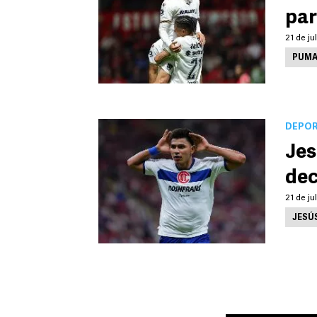
par
21 de ju
PUMA
DEPO
Jes
dec
21 de ju
JESÚ