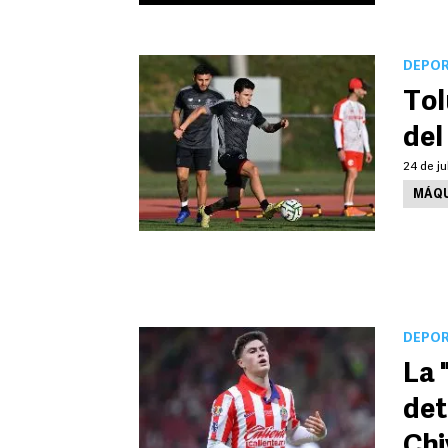
DEPO
Tol
de
24 de ju
MÁQU
DEPO
La 
det
Chi