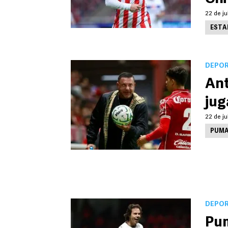
22 de ju
ESTA
DEPO
Ant
jug
22 de ju
PUMA
DEPO
Pum