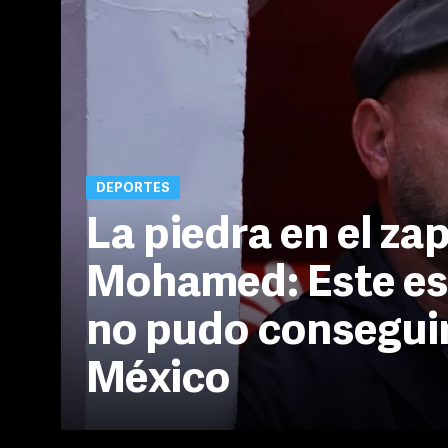
DEPORTES
La piedra en el za
Mohamed: Este es 
no pudo conseguir
México