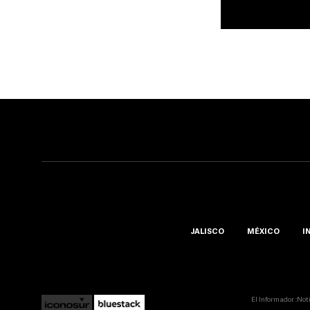
JALISCO
MÉXICO
I
El Informador ::Not