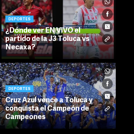
DEPORTES
¿Dónde ver EN VIVO el
partido de la J3 Toluca vs
Necaxa?
DEPORTES
Cruz Azul vence a Toluca y
conquista el Campeón de
Campeones