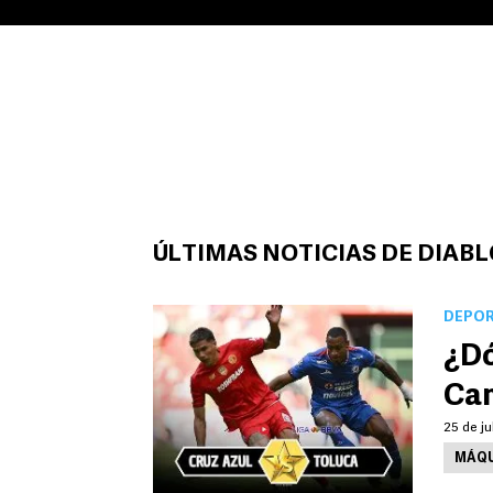
ÚLTIMAS NOTICIAS DE DIAB
DEPO
¿Dó
Ca
25 de ju
MÁQU