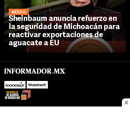
MÉXICO
Sheinbaum anuncia refuerzo en
la seguridad de Michoacán para
reactivar exportaciones de
aguacate a EU
No te pierdas las novedades de último momento.
¡Síguenos!
SUBIR
Este sitio web utiliza cookies propias y de terceros para optimizar su
FACEBOOK
TWITTER
navegacion, adaptarse a sus preferencias y realizar labores analiticas.