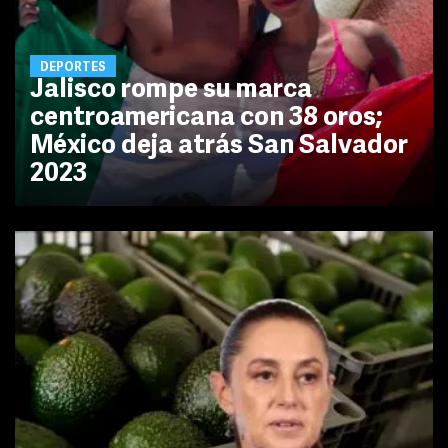
DEPORTES
Jalisco rompe su marca
centroamericana con 38 oros;
México deja atrás San Salvador
2023