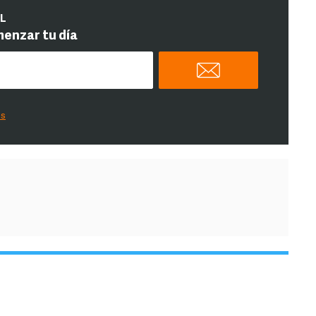
IL
menzar tu día
es