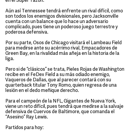
en el Súper Tazón.
Aún así Tennessee tendrá enfrente un rival difícil, como
son todos los enemigos divisionales, pero Jacksonville
cuenta con un balance que lo hace un adversario
complicado, pues tiene un poderoso juego terrestre y
poderosa defensiva.
Por su parte, Osos de Chicago visitará el Lambeau Field
para medirse ante su acérrimo rival, Empacadores de
Green Bay, en la rivalidad más añeja en la historia de la
liga.
Pero si de “clásicos” se trata, Pieles Rojas de Washington
recibe en el FeDex Field a su más odiado enemigo,
Vaqueros de Dallas, que al parecer contará con su
quarterback titular Tony Romo, quien regresa de una
lesión en el dedo meñique derecho.
Para el campeón de la NFL, Gigantes de Nueva York,
viene un reto difícil, pues tendrá que medirse a la salvaje
defensiva de Cuervos de Baltimore, que comanda el
“Asesino” Ray Lewis.
Partidos para hoy: