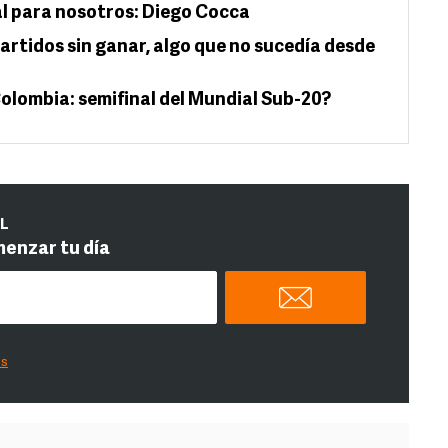
al para nosotros: Diego Cocca
rtidos sin ganar, algo que no sucedía desde
olombia: semifinal del Mundial Sub-20?
IL
menzar tu día
es