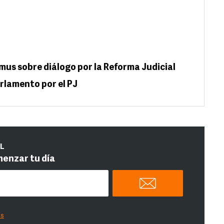
us sobre diálogo por la Reforma Judicial
arlamento por el PJ
IL
menzar tu día
es