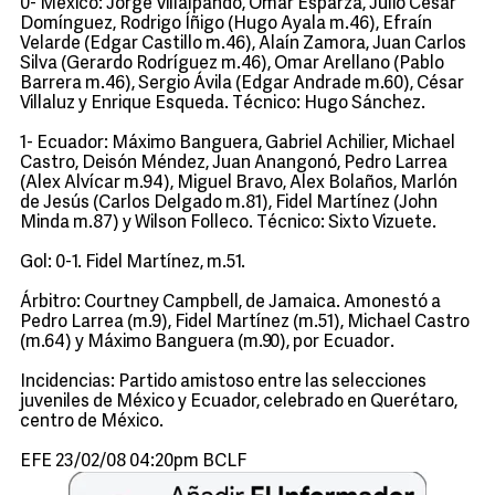
0- México: Jorge Villalpando, Omar Esparza, Julio César
Domínguez, Rodrigo Íñigo (Hugo Ayala m.46), Efraín
Velarde (Edgar Castillo m.46), Alaín Zamora, Juan Carlos
Silva (Gerardo Rodríguez m.46), Omar Arellano (Pablo
Barrera m.46), Sergio Ávila (Edgar Andrade m.60), César
Villaluz y Enrique Esqueda. Técnico: Hugo Sánchez.
1- Ecuador: Máximo Banguera, Gabriel Achilier, Michael
Castro, Deisón Méndez, Juan Anangonó, Pedro Larrea
(Alex Alvícar m.94), Miguel Bravo, Alex Bolaños, Marlón
de Jesús (Carlos Delgado m.81), Fidel Martínez (John
Minda m.87) y Wilson Folleco. Técnico: Sixto Vizuete.
Gol: 0-1. Fidel Martínez, m.51.
Árbitro: Courtney Campbell, de Jamaica. Amonestó a
Pedro Larrea (m.9), Fidel Martínez (m.51), Michael Castro
(m.64) y Máximo Banguera (m.90), por Ecuador.
Incidencias: Partido amistoso entre las selecciones
juveniles de México y Ecuador, celebrado en Querétaro,
centro de México.
EFE 23/02/08 04:20pm BCLF