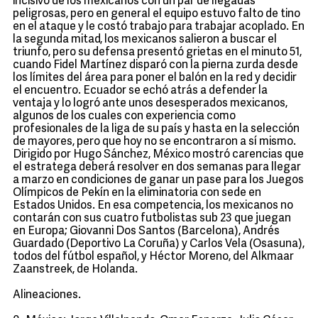
incisivo de los mexicanos con un par de llegadas
peligrosas, pero en general el equipo estuvo falto de tino
en el ataque y le costó trabajo para trabajar acoplado. En
la segunda mitad, los mexicanos salieron a buscar el
triunfo, pero su defensa presentó grietas en el minuto 51,
cuando Fidel Martínez disparó con la pierna zurda desde
los límites del área para poner el balón en la red y decidir
el encuentro. Ecuador se echó atrás a defender la
ventaja y lo logró ante unos desesperados mexicanos,
algunos de los cuales con experiencia como
profesionales de la liga de su país y hasta en la selección
de mayores, pero que hoy no se encontraron a sí mismo.
Dirigido por Hugo Sánchez, México mostró carencias que
el estratega deberá resolver en dos semanas para llegar
a marzo en condiciones de ganar un pase para los Juegos
Olímpicos de Pekín en la eliminatoria con sede en
Estados Unidos. En esa competencia, los mexicanos no
contarán con sus cuatro futbolistas sub 23 que juegan
en Europa; Giovanni Dos Santos (Barcelona), Andrés
Guardado (Deportivo La Coruña) y Carlos Vela (Osasuna),
todos del fútbol español, y Héctor Moreno, del Alkmaar
Zaanstreek, de Holanda.
Alineaciones.