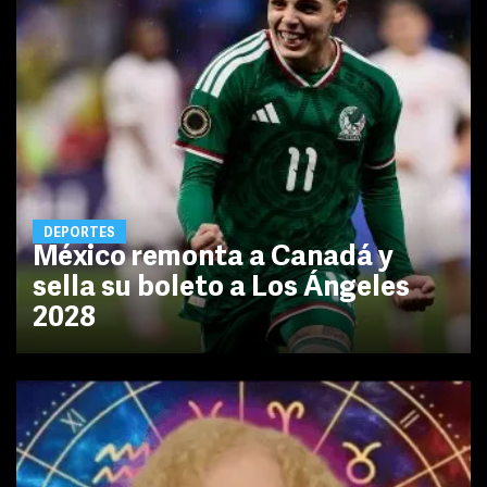
DEPORTES
México remonta a Canadá y
sella su boleto a Los Ángeles
2028