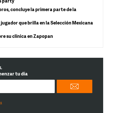
s party
oros, concluye la primera parte de la
 jugador que brilla en la Selección Mexicana
re su clínica en Zapopan
IL
menzar tu día
es