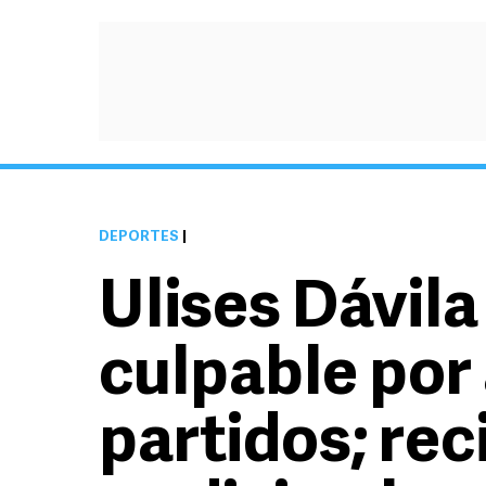
DEPORTES
|
Ulises Dávila
culpable por
partidos; rec