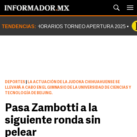
TENDENCIAS:
HORARIOS TORNEO APERTURA 2025
DEPORTES
|
LA ACTUACIÓN DE LA JUDOKA CHIHUAHUENSE SE
LLEVARÁ A CABO EN EL GIMNASIO DE LA UNIVERSIDAD DE CIENCIAS Y
TECNOLOGÍA DE BEIJING.
Pasa Zambotti a la
siguiente ronda sin
pelear