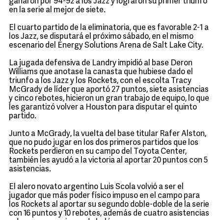
ganaron por 94-92 a los Jazz y lograron su primer triunfo
en la serie al mejor de siete.
El cuarto partido de la eliminatoria, que es favorable 2-1 a
los Jazz, se disputará el próximo sábado, en el mismo
escenario del Energy Solutions Arena de Salt Lake City.
La jugada defensiva de Landry impidió al base Deron
Williams que anotase la canasta que hubiese dado el
triunfo a los Jazz y los Rockets, con el escolta Tracy
McGrady de líder que aportó 27 puntos, siete asistencias
y cinco rebotes, hicieron un gran trabajo de equipo, lo que
les garantizó volver a Houston para disputar el quinto
partido.
Junto a McGrady, la vuelta del base titular Rafer Alston,
que no pudo jugar en los dos primeros partidos que los
Rockets perdieron en su campo del Toyota Center,
también les ayudó a la victoria al aportar 20 puntos con 5
asistencias.
El alero novato argentino Luis Scola volvió a ser el
jugador que más poder físico impuso en el campo para
los Rockets al aportar su segundo doble-doble de la serie
con 16 puntos y 10 rebotes, además de cuatro asistencias