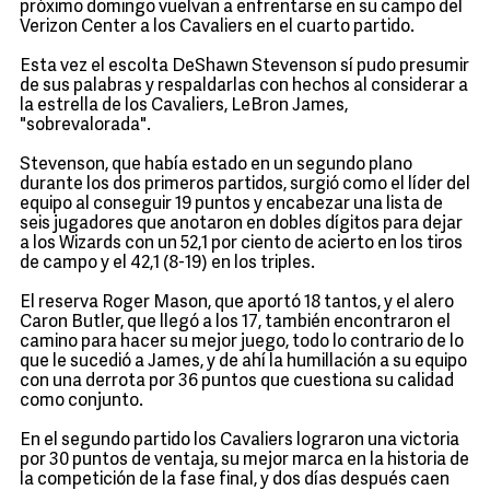
próximo domingo vuelvan a enfrentarse en su campo del
Verizon Center a los Cavaliers en el cuarto partido.
Esta vez el escolta DeShawn Stevenson sí pudo presumir
de sus palabras y respaldarlas con hechos al considerar a
la estrella de los Cavaliers, LeBron James,
"sobrevalorada".
Stevenson, que había estado en un segundo plano
durante los dos primeros partidos, surgió como el líder del
equipo al conseguir 19 puntos y encabezar una lista de
seis jugadores que anotaron en dobles dígitos para dejar
a los Wizards con un 52,1 por ciento de acierto en los tiros
de campo y el 42,1 (8-19) en los triples.
El reserva Roger Mason, que aportó 18 tantos, y el alero
Caron Butler, que llegó a los 17, también encontraron el
camino para hacer su mejor juego, todo lo contrario de lo
que le sucedió a James, y de ahí la humillación a su equipo
con una derrota por 36 puntos que cuestiona su calidad
como conjunto.
En el segundo partido los Cavaliers lograron una victoria
por 30 puntos de ventaja, su mejor marca en la historia de
la competición de la fase final, y dos días después caen