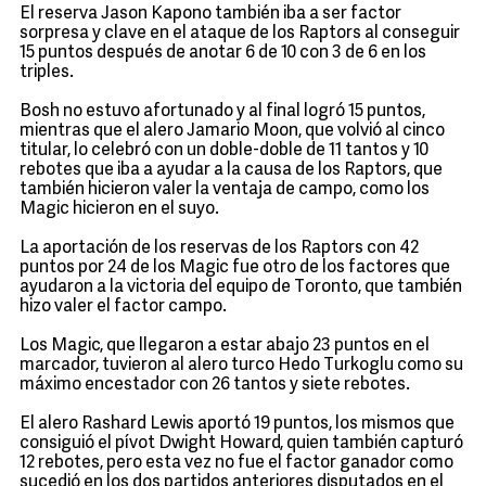
El reserva Jason Kapono también iba a ser factor
sorpresa y clave en el ataque de los Raptors al conseguir
15 puntos después de anotar 6 de 10 con 3 de 6 en los
triples.
Bosh no estuvo afortunado y al final logró 15 puntos,
mientras que el alero Jamario Moon, que volvió al cinco
titular, lo celebró con un doble-doble de 11 tantos y 10
rebotes que iba a ayudar a la causa de los Raptors, que
también hicieron valer la ventaja de campo, como los
Magic hicieron en el suyo.
La aportación de los reservas de los Raptors con 42
puntos por 24 de los Magic fue otro de los factores que
ayudaron a la victoria del equipo de Toronto, que también
hizo valer el factor campo.
Los Magic, que llegaron a estar abajo 23 puntos en el
marcador, tuvieron al alero turco Hedo Turkoglu como su
máximo encestador con 26 tantos y siete rebotes.
El alero Rashard Lewis aportó 19 puntos, los mismos que
consiguió el pívot Dwight Howard, quien también capturó
12 rebotes, pero esta vez no fue el factor ganador como
sucedió en los dos partidos anteriores disputados en el