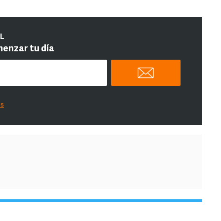
IL
menzar tu día
es