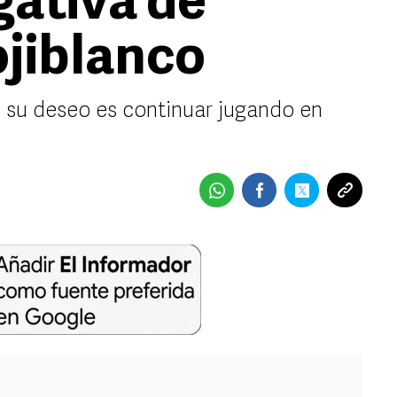
gativa de
ojiblanco
e su deseo es continuar jugando en