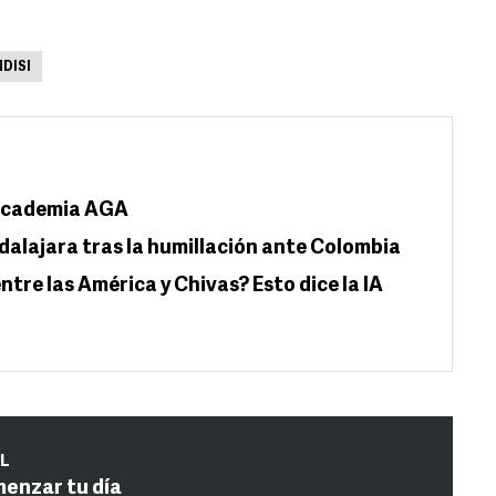
DISI
 Academia AGA
dalajara tras la humillación ante Colombia
ntre las América y Chivas? Esto dice la IA
IL
menzar tu día