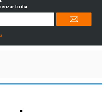
IL
menzar tu día
es