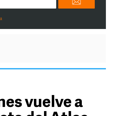
es
nes vuelve a