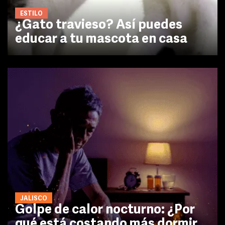
ESTILO
¿Gato travieso? Así puedes
educar a tu mascota en casa
JALISCO
Golpe de calor nocturno: ¿Por
qué está costando más dormir