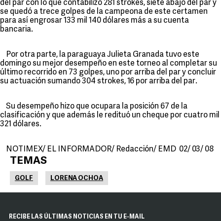
del par con lo que contabilizó 281 strokes, siete abajo del par y
se quedó a trece golpes de la campeona de este certamen
para así engrosar 133 mil 140 dólares más a su cuenta
bancaria.
Por otra parte, la paraguaya Julieta Granada tuvo este
domingo su mejor desempeño en este torneo al completar su
último recorrido en 73 golpes, uno por arriba del par y concluir
su actuación sumando 304 strokes, 16 por arriba del par.
Su desempeño hizo que ocupara la posición 67 de la
clasificación y que además le redituó un cheque por cuatro mil
321 dólares.
NOTIMEX/ EL INFORMADOR/ Redacción/ EMD 02/ 03/ 08
TEMAS
GOLF
LORENA OCHOA
RECIBE LAS ÚLTIMAS NOTICIAS EN TU E-MAIL