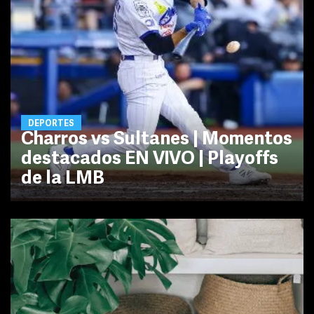
DEPORTES
Charros vs Sultanes | Momentos
destacados EN VIVO | Playoffs
de la LMB