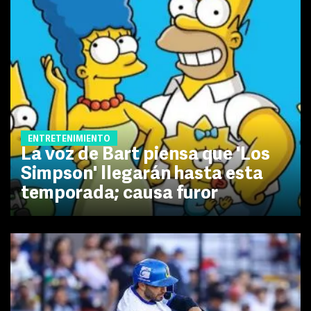
ENTRETENIMIENTO
La voz de Bart piensa que 'Los
Simpson' llegarán hasta esta
temporada; causa furor