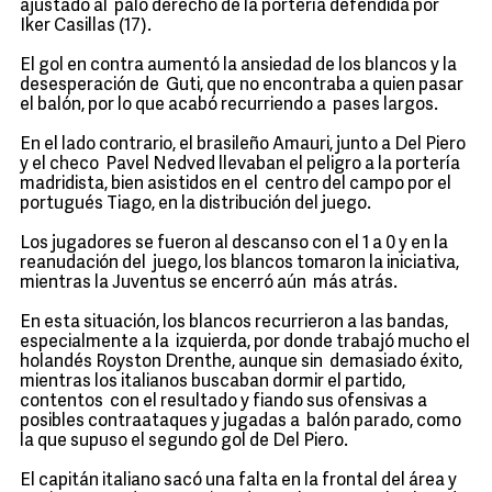
ajustado al palo derecho de la portería defendida por
Iker Casillas (17).
El gol en contra aumentó la ansiedad de los blancos y la
desesperación de Guti, que no encontraba a quien pasar
el balón, por lo que acabó recurriendo a pases largos.
En el lado contrario, el brasileño Amauri, junto a Del Piero
y el checo Pavel Nedved llevaban el peligro a la portería
madridista, bien asistidos en el centro del campo por el
portugués Tiago, en la distribución del juego.
Los jugadores se fueron al descanso con el 1 a 0 y en la
reanudación del juego, los blancos tomaron la iniciativa,
mientras la Juventus se encerró aún más atrás.
En esta situación, los blancos recurrieron a las bandas,
especialmente a la izquierda, por donde trabajó mucho el
holandés Royston Drenthe, aunque sin demasiado éxito,
mientras los italianos buscaban dormir el partido,
contentos con el resultado y fiando sus ofensivas a
posibles contraataques y jugadas a balón parado, como
la que supuso el segundo gol de Del Piero.
El capitán italiano sacó una falta en la frontal del área y