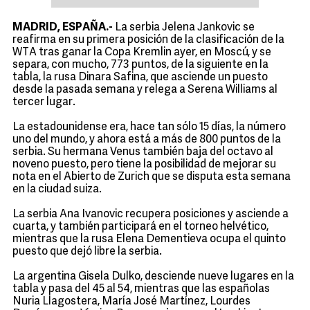
MADRID, ESPAÑA.-
La serbia Jelena Jankovic se
reafirma en su primera posición de la clasificación de la
WTA tras ganar la Copa Kremlin ayer, en Moscú, y se
separa, con mucho, 773 puntos, de la siguiente en la
tabla, la rusa Dinara Safina, que asciende un puesto
desde la pasada semana y relega a Serena Williams al
tercer lugar.
La estadounidense era, hace tan sólo 15 días, la número
uno del mundo, y ahora está a más de 800 puntos de la
serbia. Su hermana Venus también baja del octavo al
noveno puesto, pero tiene la posibilidad de mejorar su
nota en el Abierto de Zurich que se disputa esta semana
en la ciudad suiza.
La serbia Ana Ivanovic recupera posiciones y asciende a
cuarta, y también participará en el torneo helvético,
mientras que la rusa Elena Dementieva ocupa el quinto
puesto que dejó libre la serbia.
La argentina Gisela Dulko, desciende nueve lugares en la
tabla y pasa del 45 al 54, mientras que las españolas
Nuria Llagostera, María José Martínez, Lourdes