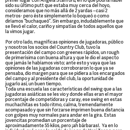
primer lugar con Angela Stanford, en lo que podría haber
sido su último putt que estaba muy cerca del hoyo,
consideramos que no más allá de 2 yardas –casi 2
metros- pero éste simplemente lo boqueó o como
diríamos “buchaqueó”. Sin embargo, indudablemente que
se llevó el calor, cariño y simpatías de todos aquellos que
la vimos jugar.
Por otro lado, magníficas opiniones de jugadoras, público
y nosotros los socios del Country Club, tuvo la
presentación del campo con greenes rápidos, un rough
de primerísima con buena altura y que le dio el aspecto
que jamás le habíamos visto; ante esto y vaya que las
opiniones de las jugadoras corroboraron lo que ya se
pensaba, dio margen para que se pidiera a los encargados
del campo y al presidente del club, la oportunidad de
jugarlo así, un buen tiempo.
Toda una escuela las características del swing que a las
jugadoras asiáticas se les vio y donde ellas eran el mayor
porcentaje de competidoras y caray, ese swing en estas
muchachitas es todo ritmo, calma, tremendamente
acompasado y que sin forzarse imprimen buena distancia
con golpes muy normales para andar en la gira. Estas
jovencitas promedian un porcentaje de
aproximadamente 55 kilos, pero ¡ah bárbaras!. Ya en lo