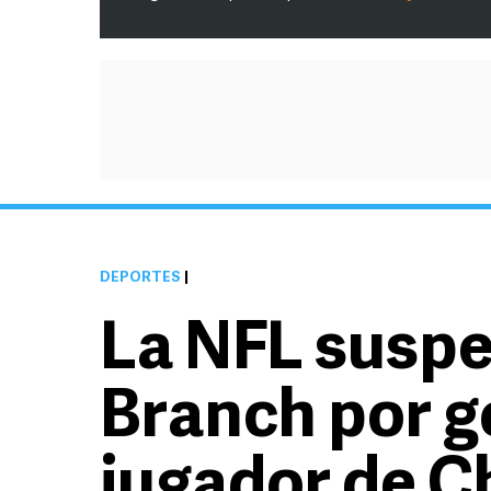
DEPORTES
|
La NFL suspe
Branch por g
jugador de C