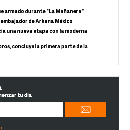
ue armado durante "La Mañanera"
, embajador de Arkana México
icia una nueva etapa con la moderna
oros, concluye la primera parte de la
IL
menzar tu día
es