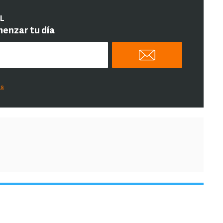
IL
menzar tu día
es