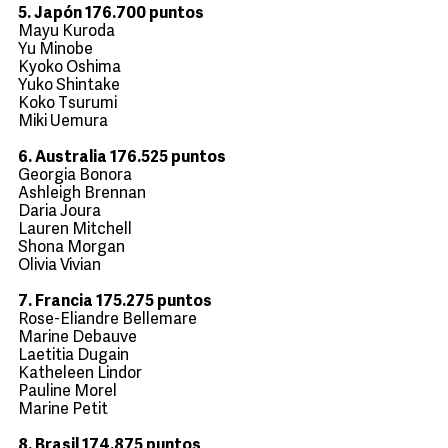
5. Japón 176.700 puntos
Mayu Kuroda
Yu Minobe
Kyoko Oshima
Yuko Shintake
Koko Tsurumi
Miki Uemura
6. Australia 176.525 puntos
Georgia Bonora
Ashleigh Brennan
Daria Joura
Lauren Mitchell
Shona Morgan
Olivia Vivian
7. Francia 175.275 puntos
Rose-Eliandre Bellemare
Marine Debauve
Laetitia Dugain
Katheleen Lindor
Pauline Morel
Marine Petit
8. Brasil 174.875 puntos