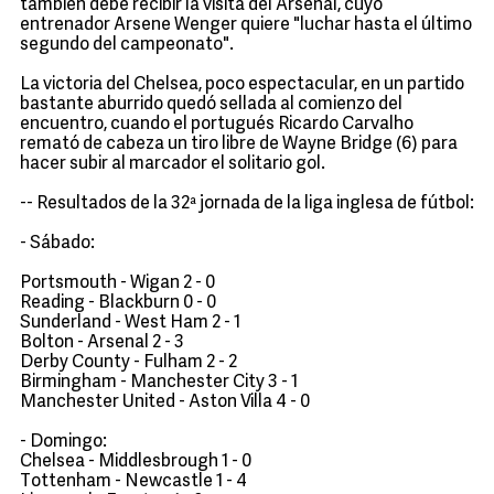
también debe recibir la visita del Arsenal, cuyo
entrenador Arsene Wenger quiere "luchar hasta el último
segundo del campeonato".
La victoria del Chelsea, poco espectacular, en un partido
bastante aburrido quedó sellada al comienzo del
encuentro, cuando el portugués Ricardo Carvalho
remató de cabeza un tiro libre de Wayne Bridge (6) para
hacer subir al marcador el solitario gol.
-- Resultados de la 32ª jornada de la liga inglesa de fútbol:
- Sábado:
Portsmouth - Wigan 2 - 0
Reading - Blackburn 0 - 0
Sunderland - West Ham 2 - 1
Bolton - Arsenal 2 - 3
Derby County - Fulham 2 - 2
Birmingham - Manchester City 3 - 1
Manchester United - Aston Villa 4 - 0
- Domingo:
Chelsea - Middlesbrough 1 - 0
Tottenham - Newcastle 1 - 4