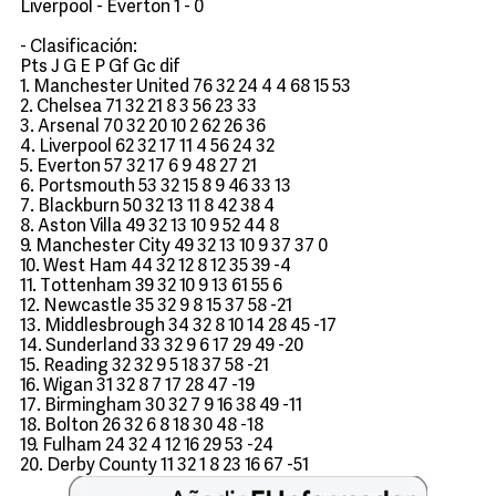
Liverpool - Everton 1 - 0
- Clasificación:
Pts J G E P Gf Gc dif
1. Manchester United 76 32 24 4 4 68 15 53
2. Chelsea 71 32 21 8 3 56 23 33
3. Arsenal 70 32 20 10 2 62 26 36
4. Liverpool 62 32 17 11 4 56 24 32
5. Everton 57 32 17 6 9 48 27 21
6. Portsmouth 53 32 15 8 9 46 33 13
7. Blackburn 50 32 13 11 8 42 38 4
8. Aston Villa 49 32 13 10 9 52 44 8
9. Manchester City 49 32 13 10 9 37 37 0
10. West Ham 44 32 12 8 12 35 39 -4
11. Tottenham 39 32 10 9 13 61 55 6
12. Newcastle 35 32 9 8 15 37 58 -21
13. Middlesbrough 34 32 8 10 14 28 45 -17
14. Sunderland 33 32 9 6 17 29 49 -20
15. Reading 32 32 9 5 18 37 58 -21
16. Wigan 31 32 8 7 17 28 47 -19
17. Birmingham 30 32 7 9 16 38 49 -11
18. Bolton 26 32 6 8 18 30 48 -18
19. Fulham 24 32 4 12 16 29 53 -24
20. Derby County 11 32 1 8 23 16 67 -51