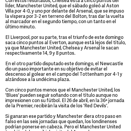
Con estos resultados, Chelsea está a cinco puntos del
líder, Manchester United, que el sábado goleó al Aston
Villa por 4-0, y uno por delante del Arsenal, que se impuso
la víspera por 3-2 en terreno del Bolton, tras dar la vuelta
al marcador en el segundo tiempo, con un tanto en el
último minuto.
El Liverpool, por su parte, tras el triunfo de este domingo
saca cinco puntos al Everton, aunque está lejos del título,
ya que Manchester United, Chelsea y Arsenal le sacan
respectivamente 14, 9 y 8 puntos.
En el otro partido disputado este domingo, el Newcastle
dio un paso importante en su objetivo de evitar el
descenso al golear en el campo del Tottenham por 4-1 y
alzándose a la undécima plaza.
Con cinco puntos menos que el Manchester United, los
'Blues' pueden seguir soñando con el título aunque no
impresionen con su fútbol. El 26 de abril, en la 36ª jornada
de la Premier, recibirán la visita de los 'Red Devils'.
Si ganaran ese partido y Manchester diera otro paso en
falso en las seis jornadas que quedan, los londinenses
podrían ponerse en cabeza. Pero el Manchester United