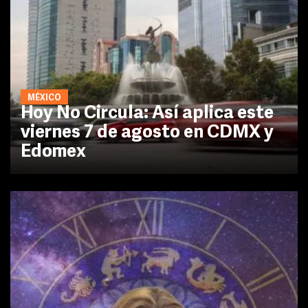
MÉXICO
Hoy No Circula: Así aplica este
viernes 7 de agosto en CDMX y
Edomex