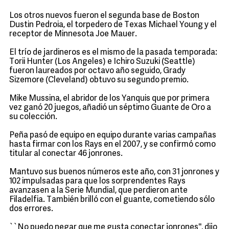
Los otros nuevos fueron el segunda base de Boston
Dustin Pedroia, el torpedero de Texas Michael Young y el
receptor de Minnesota Joe Mauer.
El trío de jardineros es el mismo de la pasada temporada:
Torii Hunter (Los Angeles) e Ichiro Suzuki (Seattle)
fueron laureados por octavo año seguido, Grady
Sizemore (Cleveland) obtuvo su segundo premio.
Mike Mussina, el abridor de los Yanquis que por primera
vez ganó 20 juegos, añadió un séptimo Guante de Oro a
su colección.
Peña pasó de equipo en equipo durante varias campañas
hasta firmar con los Rays en el 2007, y se confirmó como
titular al conectar 46 jonrones.
Mantuvo sus buenos números este año, con 31 jonrones y
102 impulsadas para que los sorprendentes Rays
avanzasen a la Serie Mundial, que perdieron ante
Filadelfia. También brilló con el guante, cometiendo sólo
dos errores.
``No puedo negar que me gusta conectar jonrones'', dijo