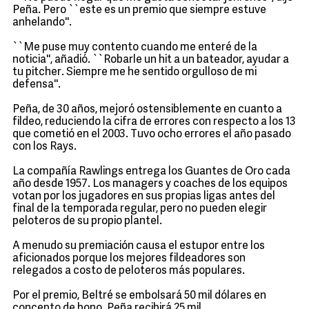
Peña. Pero ``este es un premio que siempre estuve
anhelando''.
``Me puse muy contento cuando me enteré de la
noticia'', añadió. ``Robarle un hit a un bateador, ayudar a
tu pitcher. Siempre me he sentido orgulloso de mi
defensa''.
Peña, de 30 años, mejoró ostensiblemente en cuanto a
fildeo, reduciendo la cifra de errores con respecto a los 13
que cometió en el 2003. Tuvo ocho errores el año pasado
con los Rays.
La compañía Rawlings entrega los Guantes de Oro cada
año desde 1957. Los managers y coaches de los equipos
votan por los jugadores en sus propias ligas antes del
final de la temporada regular, pero no pueden elegir
peloteros de su propio plantel.
A menudo su premiación causa el estupor entre los
aficionados porque los mejores fildeadores son
relegados a costo de peloteros más populares.
Por el premio, Beltré se embolsará 50 mil dólares en
concepto de bono. Peña recibirá 25 mil.