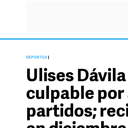
DEPORTES
|
Ulises Dávila
culpable por
partidos; rec