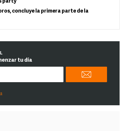
s party
oros, concluye la primera parte de la
IL
menzar tu día
es