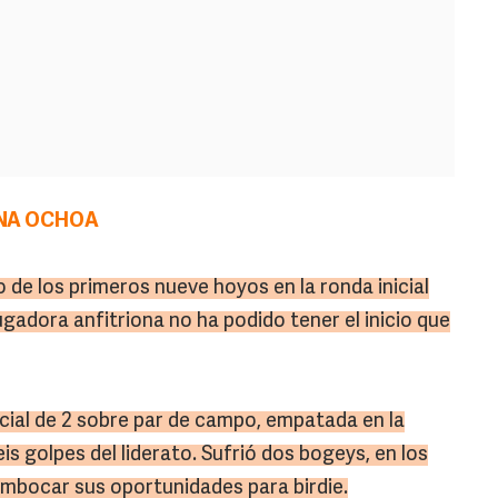
ENA OCHOA
 de los primeros nueve hoyos en la ronda inicial
ugadora anfitriona no ha podido tener el inicio que
cial de 2 sobre par de campo, empatada en la
eis golpes del liderato. Sufrió dos bogeys, en los
embocar sus oportunidades para birdie.