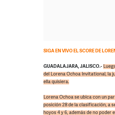
SIGA EN VIVO EL SCORE DE LOR
GUADALAJARA, JALISCO.-
Luego
del Lorena Ochoa Invitational, la j
ella quisiera.
Lorena Ochoa se ubica con un par
posición 28 de la clasificación, a s
hoyos 4 y 6, además de no poder 