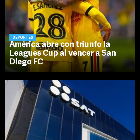
DEPORTES
América abre con triunfo la
Leagues Cup al vencer a San
Diego FC