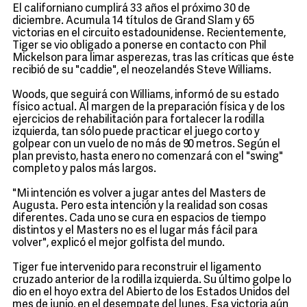
El californiano cumplirá 33 años el próximo 30 de
diciembre. Acumula 14 títulos de Grand Slam y 65
victorias en el circuito estadounidense. Recientemente,
Tiger se vio obligado a ponerse en contacto con Phil
Mickelson para limar asperezas, tras las críticas que éste
recibió de su "caddie", el neozelandés Steve Williams.
Woods, que seguirá con Williams, informó de su estado
físico actual. Al margen de la preparación física y de los
ejercicios de rehabilitación para fortalecer la rodilla
izquierda, tan sólo puede practicar el juego corto y
golpear con un vuelo de no más de 90 metros. Según el
plan previsto, hasta enero no comenzará con el "swing"
completo y palos más largos.
"Mi intención es volver a jugar antes del Masters de
Augusta. Pero esta intención y la realidad son cosas
diferentes. Cada uno se cura en espacios de tiempo
distintos y el Masters no es el lugar más fácil para
volver", explicó el mejor golfista del mundo.
Tiger fue intervenido para reconstruir el ligamento
cruzado anterior de la rodilla izquierda. Su último golpe lo
dio en el hoyo extra del Abierto de los Estados Unidos del
mes de junio, en el desempate del lunes. Esa victoria aún