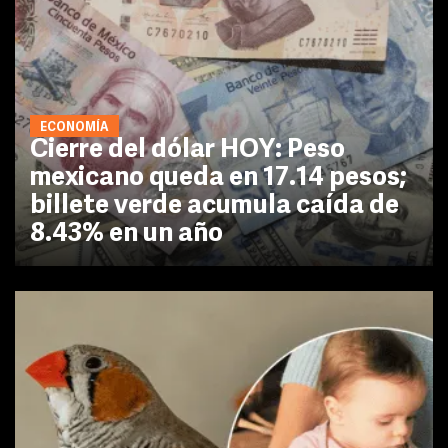
ECONOMÍA
Cierre del dólar HOY: Peso
mexicano queda en 17.14 pesos;
billete verde acumula caída de
8.43% en un año