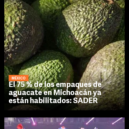
MÉXICO
El 75 % de los empaques de
aguacate en Michoacán ya
están habilitados: SADER