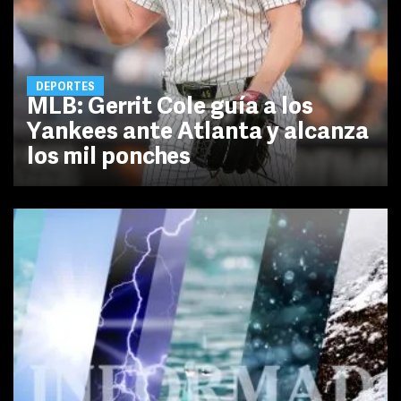
DEPORTES
MLB: Gerrit Cole guía a los
Yankees ante Atlanta y alcanza
los mil ponches