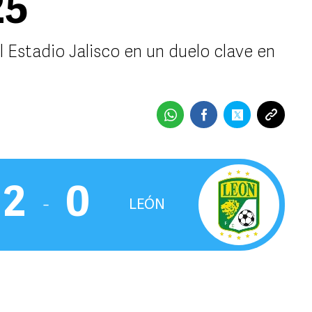
25
 Estadio Jalisco en un duelo clave en
2
0
‒
LEÓN