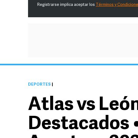
Registrarse implica aceptar los
Términos y Condicion
DEPORTES
|
Atlas vs Leó
Destacados •