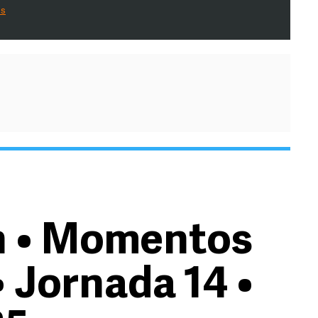
es
n • Momentos
 Jornada 14 •