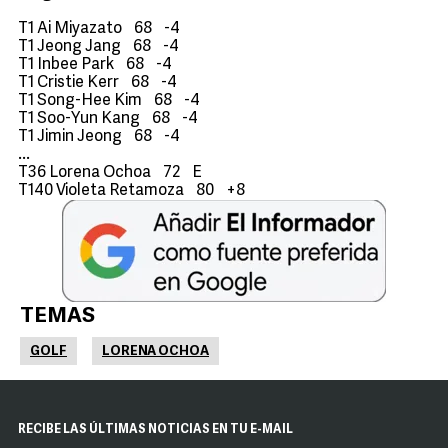
T1 Ai Miyazato 68 -4
T1 Jeong Jang 68 -4
T1 Inbee Park 68 -4
T1 Cristie Kerr 68 -4
T1 Song-Hee Kim 68 -4
T1 Soo-Yun Kang 68 -4
T1 Jimin Jeong 68 -4
...
T36 Lorena Ochoa 72 E
T140 Violeta Retamoza 80 +8
TEMAS
GOLF
LORENA OCHOA
RECIBE LAS ÚLTIMAS NOTICIAS EN TU E-MAIL