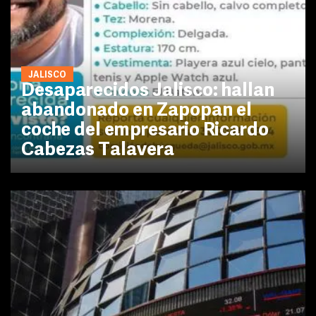
JALISCO
Desaparecidos Jalisco: hallan
abandonado en Zapopan el
coche del empresario Ricardo
Cabezas Talavera