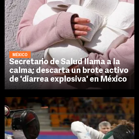
MÉXICO
Secretario de Salud llama a la
calma; descarta un brote activo
de 'diarrea explosiva' en México