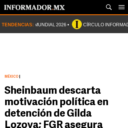
TENDENCIAS:
MUNDIAL 2026
CÍRCULO INFORMA
MÉXICO
|
Sheinbaum descarta
motivación política en
detención de Gilda
Lozoya; FGR asegura