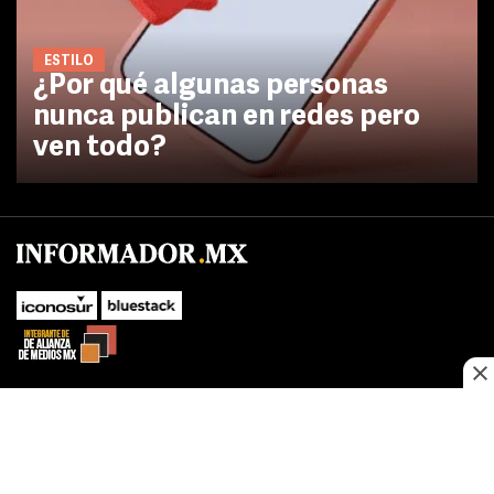
ESTILO
¿Por qué algunas personas
nunca publican en redes pero
ven todo?
No te pierdas las novedades de último momento.
¡Síguenos!
SUBIR
Este sitio web utiliza cookies propias y de terceros para optimizar su
FACEBOOK
TWITTER
navegacion, adaptarse a sus preferencias y realizar labores analiticas.
Al continuar navegando acepta nuestro
Política de cookies.