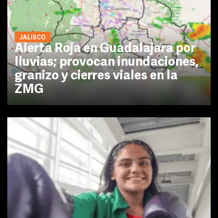
JALISCO
Alerta Roja en Guadalajara por
lluvias; provocan inundaciones,
granizo y cierres viales en la
ZMG