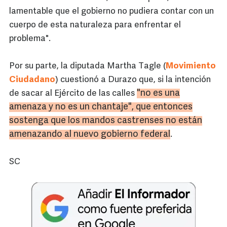
lamentable que el gobierno no pudiera contar con un
cuerpo de esta naturaleza para enfrentar el
problema".
Por su parte, la diputada Martha Tagle (
Movimiento
Ciudadano
) cuestionó a Durazo que, si la intención
"no es una
de sacar al Ejército de las calles
amenaza y no es un chantaje", que entonces
sostenga que los mandos castrenses no están
amenazando al nuevo gobierno federal
.
SC