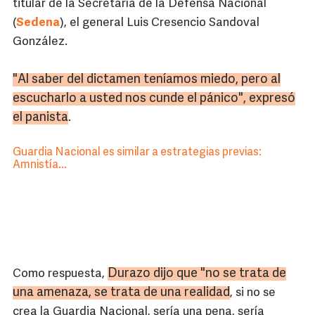
titular de la Secretaría de la Defensa Nacional
(
Sedena
), el general Luis Cresencio Sandoval
González.
"Al saber del dictamen teníamos miedo, pero al
escucharlo a usted nos cunde el pánico", expresó
el
panista
.
Guardia Nacional es similar a estrategias previas:
Amnistía...
Durazo
dijo que "no se trata de
Como respuesta,
una amenaza, se trata de una realidad
, si no se
crea la Guardia Nacional, sería una pena, sería