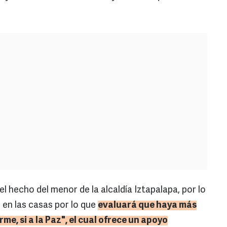
l hecho del menor de la alcaldía Iztapalapa, por lo
en las casas por lo que
evaluará que haya más
me, si a la Paz", el cual ofrece un apoyo