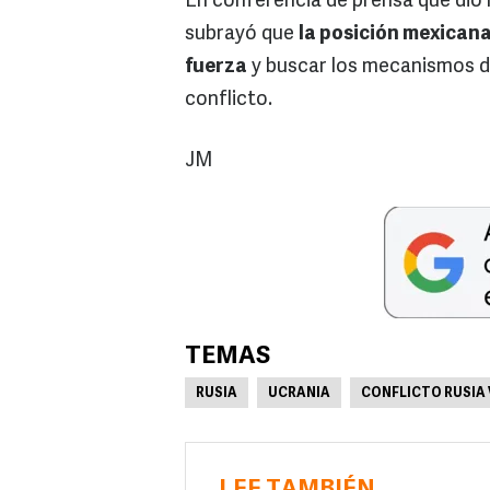
En conferencia de prensa que dio l
subrayó que
la posición mexicana
fuerza
y buscar los mecanismos di
conflicto.
JM
TEMAS
RUSIA
UCRANIA
CONFLICTO RUSIA 
LEE TAMBIÉN