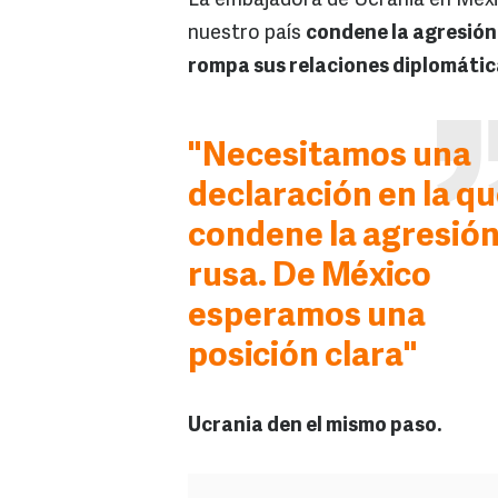
La embajadora de Ucrania en Méxi
nuestro país
condene la agresión 
rompa sus relaciones diplomátic
"Necesitamos una
declaración en la q
condene la agresió
rusa. De México
esperamos una
posición clara"
Ucrania den el mismo paso.