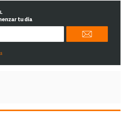
IL
menzar tu día
es