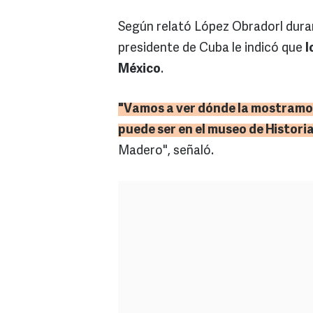
Según relató López Obradorl dur
presidente de Cuba le indicó que
l
México
.
"Vamos a ver dónde la mostramos,
puede ser en el museo de Histori
Madero", señaló.