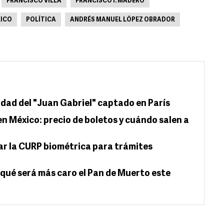
FRANCISCO VILLA
FRANCISCO I. MADERO
XICO
POLÍTICA
ANDRÉS MANUEL LÓPEZ OBRADOR
idad del "Juan Gabriel" captado en París
en México: precio de boletos y cuándo salen a
ar la CURP biométrica para trámites
 qué será más caro el Pan de Muerto este