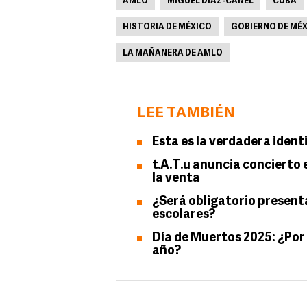
AMLO
MIGUEL DÍAZ-CANEL
CUBA
HISTORIA DE MÉXICO
GOBIERNO DE MÉ
LA MAÑANERA DE AMLO
LEE TAMBIÉN
Esta es la verdadera ident
t.A.T.u anuncia concierto 
la venta
¿Será obligatorio present
escolares?
Día de Muertos 2025: ¿Por
año?