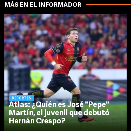
MÁS EN EL INFORMADOR
DEPORTES
Atlas: ¿Quién es José "Pepe"
Martín, el juvenil que debutó
Hernán Crespo?