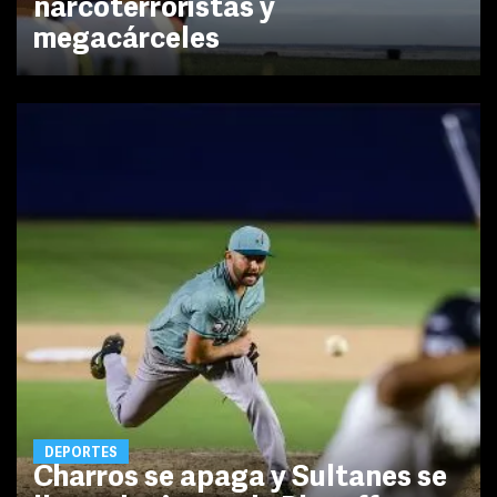
narcoterroristas y
megacárceles
DEPORTES
Charros se apaga y Sultanes se